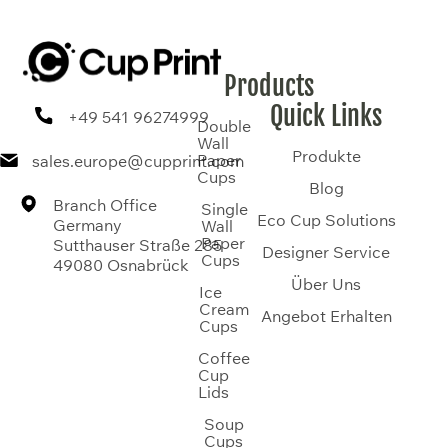
Products
Quick Links
+49 541 96274999
Double
Wall
Produkte
Paper
sales.europe@cupprint.com
Cups
Blog
Branch Office
Single
Eco Cup Solutions
Germany
Wall
Paper
Sutthauser Straße 285
Designer Service
Cups
49080 Osnabrück
Über Uns
Ice
Cream
Angebot Erhalten
Cups
Coffee
Cup
Lids
Soup
Cups