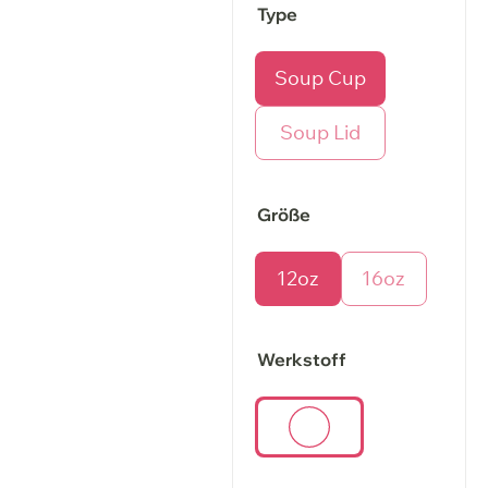
Type
Soup Cup
Soup Lid
Größe
12oz
16oz
Werkstoff