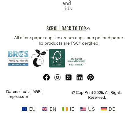
and
Lids
SCROLL BACK TO TOP
All of our paper cup, ice cream cup, soup pot and paper
lid products are FSC® certified
Datenschutz
AGB
© Cup Print
2025
. All Rights
Impressum
Reserved.
EU
EN
IE
US
DE