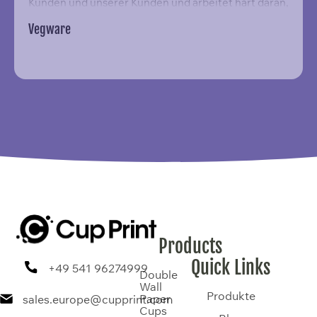
Kunden und unserer Kunden und arbeitet hart daran,
die Erwartungen zu übertreffen.”
Vegware
Products
Quick Links
+49 541 96274999
Double
Wall
Produkte
Paper
sales.europe@cupprint.com
Cups