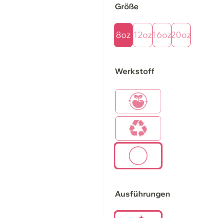
Größe
8oz
12oz
16oz
20oz
Werkstoff
Ausführungen