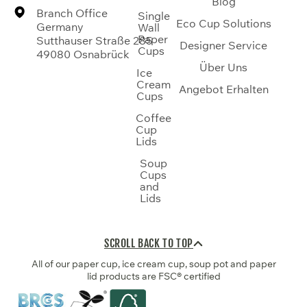
Blog
Branch Office
Single
Eco Cup Solutions
Germany
Wall
Paper
Sutthauser Straße 285
Designer Service
Cups
49080 Osnabrück
Über Uns
Ice
Cream
Angebot Erhalten
Cups
Coffee
Cup
Lids
Soup
Cups
and
Lids
SCROLL BACK TO TOP
All of our paper cup, ice cream cup, soup pot and paper
lid products are FSC® certified