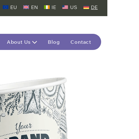
EU
EN
IE
US
DE
About Us
Blog
Contact