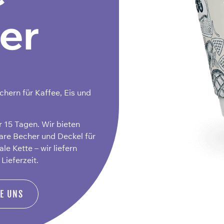
er
chern für Kaffee, Eis und
r 15 Tagen. Wir bieten
bare Becher und Deckel für
e Kette – wir liefern
Lieferzeit.
IE UNS