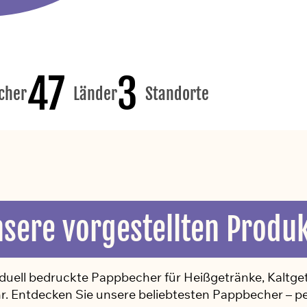
47
3
cher
Länder
Standorte
sere vorgestellten Produ
viduell bedruckte Pappbecher für Heißgetränke, Kaltget
. Entdecken Sie unsere beliebtesten Pappbecher – per