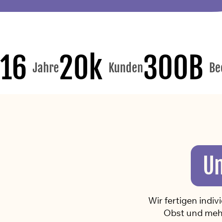
16
20k
300B
Jahre
Kunden
Be
Un
Wir fertigen indi
Obst und mehr