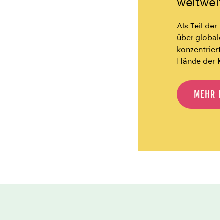
weltwei
Als Teil de
über global
konzentriert
Hände der K
MEHR 