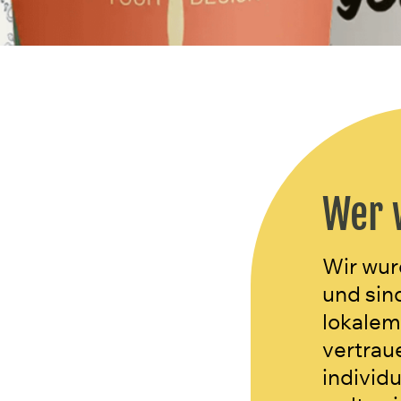
Wer 
Wir wur
und sin
lokalem
vertrau
individ